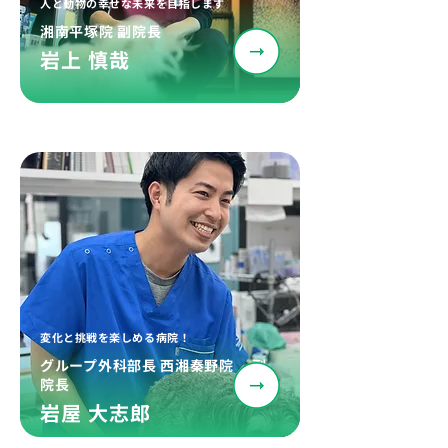
人と動物の幸せな未来を目指します
湘南平塚院 副院長
岩上 慎哉
変化と挑戦を楽しめる病院！
グループ外科部長 西湘秦野院 副
院長
岩屋 大志郎